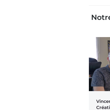
Notr
Vince
Créat