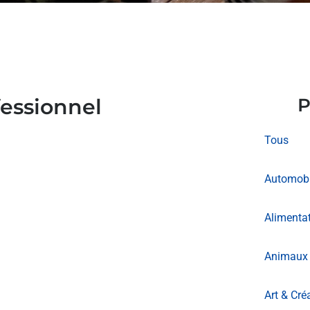
fessionnel
P
Tous
Automobi
Alimentat
Animaux 
Art & Cré