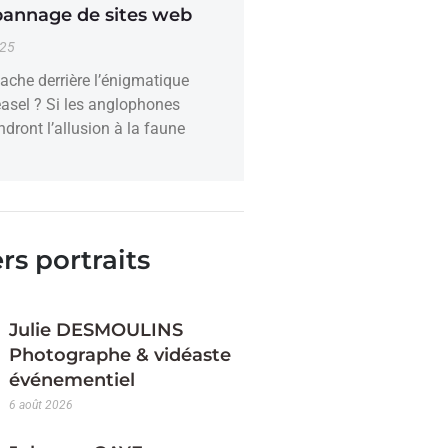
pannage de sites web
025
ache derrière l’énigmatique
sel ? Si les anglophones
dront l’allusion à la faune
rs portraits
Julie DESMOULINS
Photographe & vidéaste
événementiel
6 août 2026