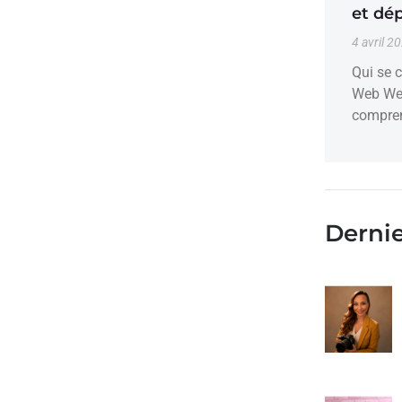
et dé
4 avril 2
Qui se c
Web Wea
compren
Dernie