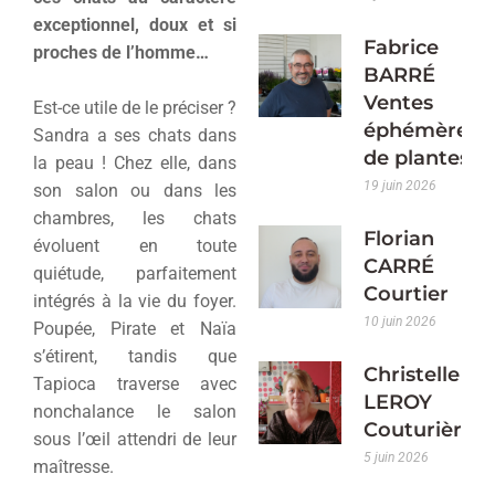
exceptionnel, doux et si
Fabrice
proches de l’homme…
BARRÉ
Ventes
Est-ce utile de le préciser ?
éphémères
Sandra a ses chats dans
de plantes
la peau ! Chez elle, dans
19 juin 2026
son salon ou dans les
chambres, les chats
Florian
évoluent en toute
CARRÉ
quiétude, parfaitement
Courtier
intégrés à la vie du foyer.
10 juin 2026
Poupée, Pirate et Naïa
s’étirent, tandis que
Christelle
Tapioca traverse avec
LEROY
nonchalance le salon
Couturière
sous l’œil attendri de leur
5 juin 2026
maîtresse.