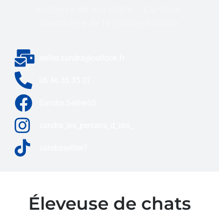
entourée de ses chats – L’animal,
baromètre de l’équilibre humain
sellier.sandra@outlook.fr​
06 46 35 35 07
Sandra.Sellier60
sandra_les_persans_d_isis_
sandrasellier7
Éleveuse de chats