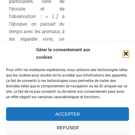
particulière, celle de
l’écoute et de
l’observation :
« […] à
l’époque, on passait du
temps avec les animaux, à
les regarder vivre, on
n’avait pas les réseaux
Gérer le consentement aux
sociaux, mais on avait une
cookies
vraie expérience de la
réalité […]
» raconte-t-elle
Pour offrir les meilleures expériences, nous utilisons des technologies telles
que les cookies pour stocker et/ou accéder aux informations des appareils.
tout en jetant un œil à
Le fait de consentir à ces technologies nous permettra de traiter des
trois loustics faisant la
données telles que le comportement de navigation ou les ID uniques sur ce
bagarre entre ses jambes.
site. Le fait de ne pas consentir ou de retirer son consentement peut avoir
un effet négatif sur certaines caractéristiques et fonctions.
Quoiqu’il en soit, Sandra
ACCEPTER
apprend ainsi, au fil de sa
jeunesse,
« à comprendre
REFUSER
les animaux ».
Adulte,