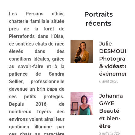
Portraits
Les Persans d’Isis,
chatterie familiale située
récents
près de la forêt de
Pierrefonds dans l’Oise,
Julie
ce sont des chats de race
DESMOULIN
élevés dans des
Photograph
conditions idéales, grâce
& vidéaste
au savoir-faire et à la
événementie
patience de Sandra
Sellier, professionnelle
6 août 2026
devenue un brin
baba
de
Johanna
ses petits protégés.
GAYE
Depuis 2016, de
Beauté
nombreux foyers des
et bien-
environs voient ainsi leur
être
quotidien illuminé par
ces chats au caractère
3 juillet 2026