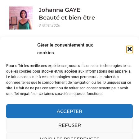
Johanna GAYE
Beauté et bien-être
3 juillet 2026
Fabrice BARRÉ
Gérer le consentement aux
Ventes éphémères de plantes
cookies
19 juin 2026
Pour offrir les meilleures expériences, nous utilisons des technologies telles
Florian CARRÉ
que les cookies pour stocker et/ou accéder aux informations des appareils.
Le fait de consentir à ces technologies nous permettra de traiter des
Courtier
données telles que le comportement de navigation ou les ID uniques sur ce
10 juin 2026
site. Le fait de ne pas consentir ou de retirer son consentement peut avoir
un effet négatif sur certaines caractéristiques et fonctions.
Christelle LEROY
Couturière
ACCEPTER
5 juin 2026
REFUSER