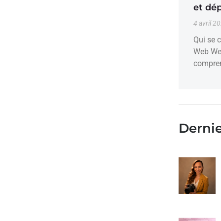
et dé
4 avril 2
Qui se c
Web Wea
compren
Dernie