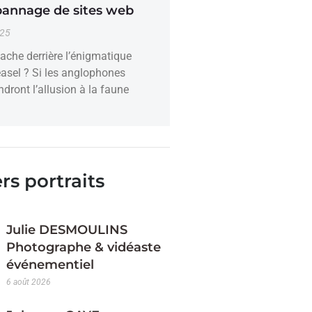
pannage de sites web
025
ache derrière l’énigmatique
sel ? Si les anglophones
dront l’allusion à la faune
rs portraits
Julie DESMOULINS
Photographe & vidéaste
événementiel
6 août 2026