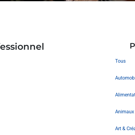
fessionnel
P
Tous
Automobi
Alimentat
Animaux 
Art & Cré