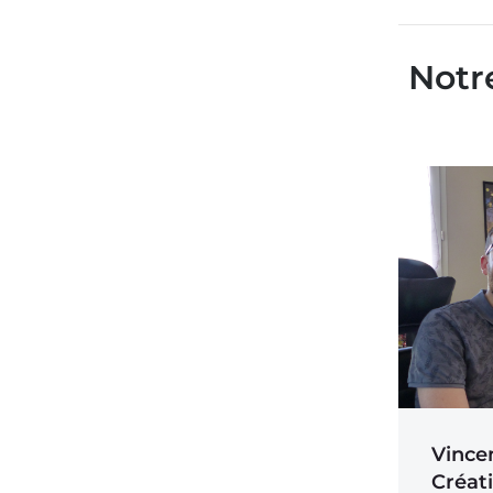
Notr
Vince
Créat