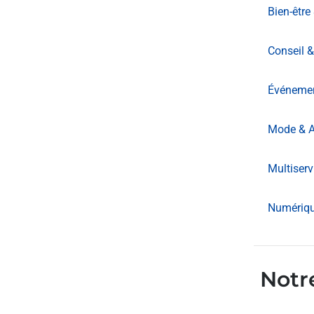
Bien-être
Conseil &
Événement
Mode & A
Multiserv
Numériq
Notr