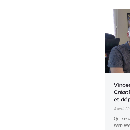
Vince
Créat
et dé
4 avril 2
Qui se c
Web Wea