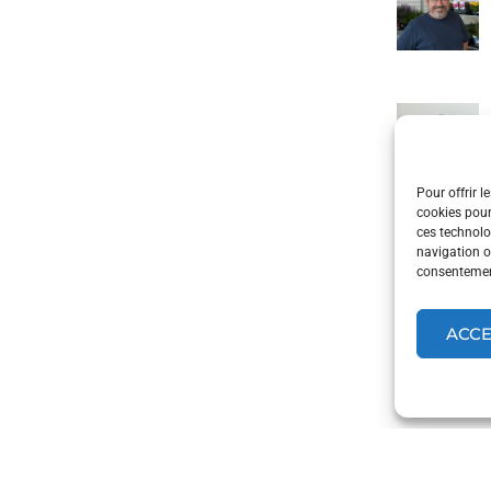
Pour offrir l
cookies pour
ces technolo
navigation ou
consentement
ACC