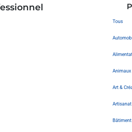
fessionnel
P
Tous
Automobi
Alimentat
Animaux 
Art & Cré
Artisanat
Bâtiment