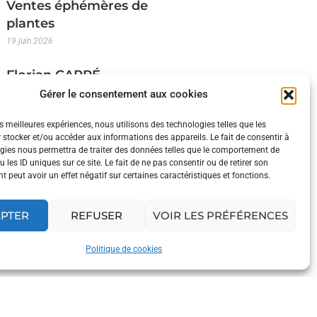
Ventes éphémères de
plantes
19 juin 2026
Florian CARRÉ
Courtier
Gérer le consentement aux cookies
10 juin 2026
es meilleures expériences, nous utilisons des technologies telles que les
 stocker et/ou accéder aux informations des appareils. Le fait de consentir à
Christelle LEROY
gies nous permettra de traiter des données telles que le comportement de
Couturière
 les ID uniques sur ce site. Le fait de ne pas consentir ou de retirer son
 peut avoir un effet négatif sur certaines caractéristiques et fonctions.
5 juin 2026
EPTER
REFUSER
VOIR LES PRÉFÉRENCES
Politique de cookies