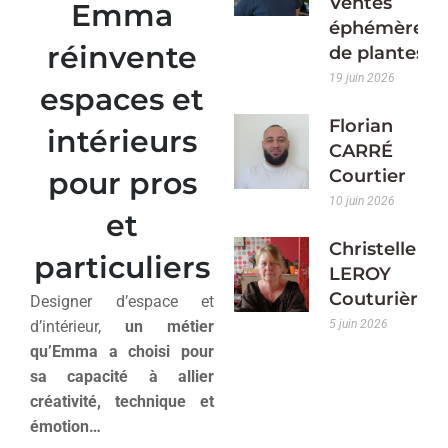
Ventes
Emma
éphémères
réinvente
de plantes
19 juin 2026
espaces et
Florian
intérieurs
CARRÉ
pour pros
Courtier
10 juin 2026
et
Christelle
particuliers
LEROY
Couturière
Designer d’espace et
d’intérieur,
un métier
5 juin 2026
qu’Emma a choisi pour
sa capacité à allier
créativité, technique et
émotion…