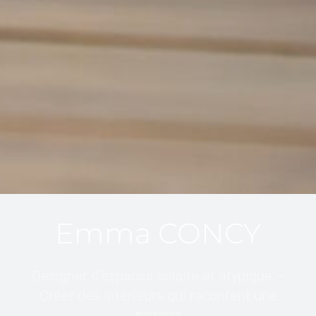
Emma CONCY
Designer d’espaces solaire et atypique –
Créer des intérieurs qui racontent une
histoire