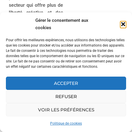
secteur qui offre plus de
liberté créative et des
budgets plus ambitieux
:
Gérer le consentement aux
« Avec les pros, on peut
cookies
créer un univers entier, du
Pour offrir les meilleures expériences, nous utilisons des technologies telles
logo à l’aménagement, en
que les cookies pour stocker et/ou accéder aux informations des appareils.
passant par l’identité
Le fait de consentir à ces technologies nous permettra de traiter des
visuelle ».
données telles que le comportement de navigation ou les ID uniques sur ce
site. Le fait de ne pas consentir ou de retirer son consentement peut avoir
un effet négatif sur certaines caractéristiques et fonctions.
Pour faire connaître son
entreprise, Emma imagine
ACCEPTER
déjà des offres
récurrentes, comme un
REFUSER
abonnement de
merchandising pour les
VOIR LES PRÉFÉRENCES
boutiques :
« Je veux
proposer quelque chose
Politique de cookies
de concret, de régulier, qui