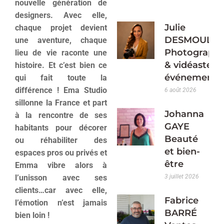
nouvelle génération de
designers. Avec elle,
Julie
chaque projet devient
DESMOULIN
une aventure, chaque
Photograph
lieu de vie raconte une
& vidéaste
histoire. Et c’est bien ce
événementie
qui fait toute la
différence ! Ema Studio
6 août 2026
sillonne la France et part
Johanna
à la rencontre de ses
GAYE
habitants pour décorer
Beauté
ou réhabiliter des
et bien-
espaces pros ou privés et
être
Emma vibre alors à
l’unisson avec ses
3 juillet 2026
clients…car avec elle,
Fabrice
l’émotion n’est jamais
BARRÉ
bien loin !