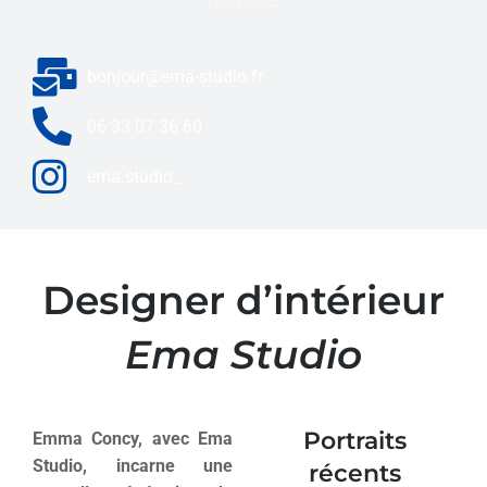
bonjour@ema-studio.fr
06 33 07 36 60
ema.studio_
Designer d’intérieur
Ema Studio
Portraits
Emma Concy, avec Ema
Studio, incarne une
récents