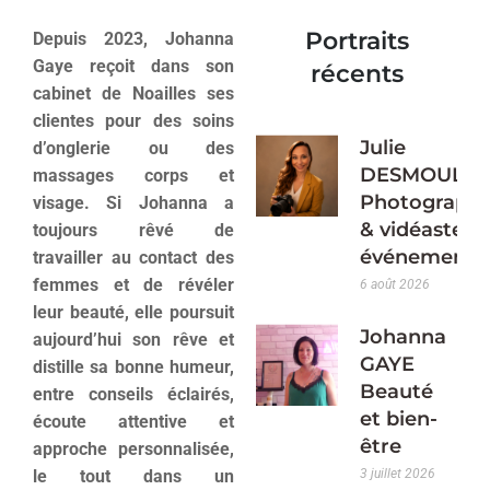
Portraits
Depuis 2023, Johanna
Gaye reçoit dans son
récents
cabinet de Noailles ses
clientes pour des soins
Julie
d’onglerie ou des
DESMOULIN
massages corps et
Photograph
visage. Si Johanna a
& vidéaste
toujours rêvé de
événementie
travailler au contact des
femmes et de révéler
6 août 2026
leur beauté, elle poursuit
Johanna
aujourd’hui son rêve et
GAYE
distille sa bonne humeur,
Beauté
entre conseils éclairés,
et bien-
écoute attentive et
être
approche personnalisée,
le tout dans un
3 juillet 2026