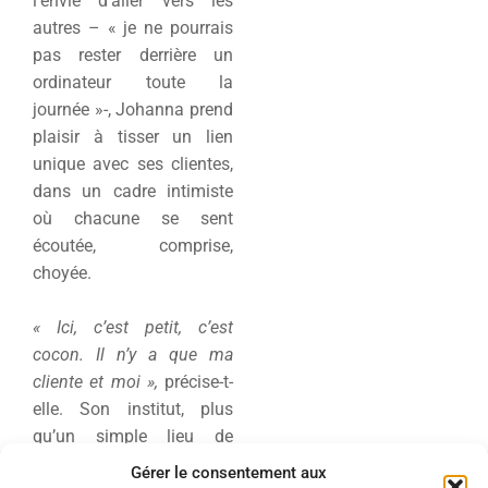
l’envie d’aller vers les
autres – « je ne pourrais
pas rester derrière un
ordinateur toute la
journée »-, Johanna prend
plaisir à tisser un lien
unique avec ses clientes,
dans un cadre intimiste
où chacune se sent
écoutée, comprise,
choyée.
« Ici, c’est petit, c’est
cocon. Il n’y a que ma
cliente et moi »,
précise-t-
elle. Son institut, plus
qu’un simple lieu de
soins, a été conçu comme
Gérer le consentement aux