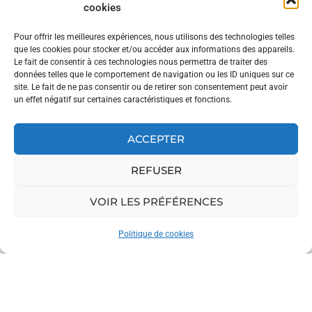
un espace de lâcher-prise,
cookies
où les femmes viennent
souffler, loin des charges
Pour offrir les meilleures expériences, nous utilisons des technologies telles
que les cookies pour stocker et/ou accéder aux informations des appareils.
mentales du quotidien :
«
Le fait de consentir à ces technologies nous permettra de traiter des
C’est leur moment, et c’est
données telles que le comportement de navigation ou les ID uniques sur ce
site. Le fait de ne pas consentir ou de retirer son consentement peut avoir
ça qui me motive »
,
un effet négatif sur certaines caractéristiques et fonctions.
explique-t-elle, ne cachant
pas être elle aussi passée
ACCEPTER
par des périodes
compliquées en tant que
REFUSER
mère et épouse…
VOIR LES PRÉFÉRENCES
Aujourd’hui, Johanna se
félicite de travailler
Politique de cookies
exclusivement avec des
femmes, un choix
assumé qui reflète son
envie de créer un