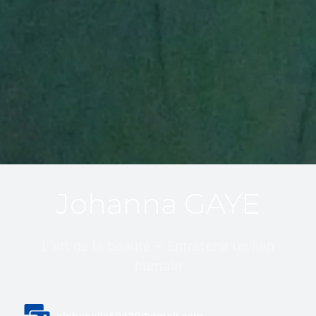
Johanna GAYE
L’art de la beauté – Entretenir un lien
humain