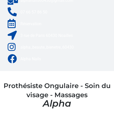
alphanails60430@gmail.com
07 66 57 86 50
Réservation
3 rue de Paris 60430 Noailles
alpha_beaute_bienetre_60430
Alpha Nails
Prothésiste Ongulaire - Soin du
visage - Massages
Alpha