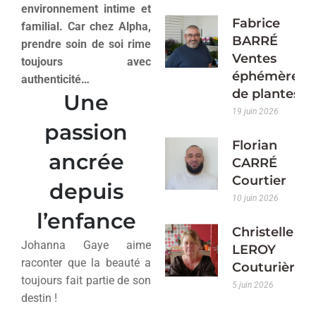
environnement intime et
Fabrice
familial. Car chez Alpha,
BARRÉ
prendre soin de soi rime
Ventes
toujours avec
éphémères
authenticité…
de plantes
Une
19 juin 2026
passion
Florian
ancrée
CARRÉ
Courtier
depuis
10 juin 2026
l’enfance
Christelle
Johanna Gaye aime
LEROY
raconter que la beauté a
Couturière
toujours fait partie de son
5 juin 2026
destin !