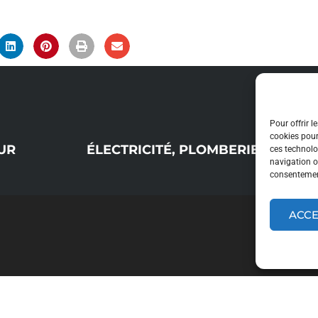
Pour offrir l
cookies pour
UR
ÉLECTRICITÉ, PLOMBERIE, SANITAIRE ET 
ces technolo
navigation ou
consentement
ACC
Côté Somme