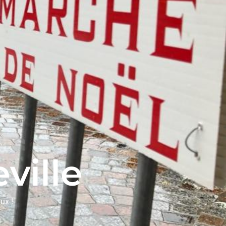
ville
ux !