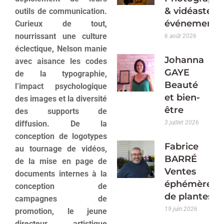
& vidéaste
outils de communication.
événementie
Curieux de tout,
nourrissant une culture
6 août 2026
éclectique, Nelson manie
Johanna
avec aisance les codes
GAYE
de la typographie,
Beauté
l’impact psychologique
et bien-
des images et la diversité
être
des supports de
diffusion. De la
3 juillet 2026
conception de logotypes
Fabrice
au tournage de vidéos,
BARRÉ
de la mise en page de
Ventes
documents internes à la
éphémères
conception de
de plantes
campagnes de
19 juin 2026
promotion, le jeune
directeur artistique