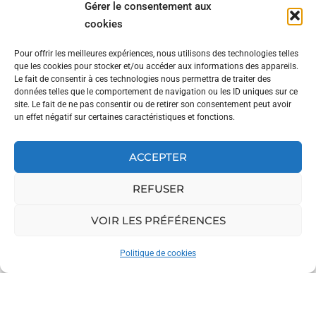
Gérer le consentement aux
tirade de Nelson, elle
cookies
représente bien la
démarche de ce directeur
Pour offrir les meilleures expériences, nous utilisons des technologies telles
que les cookies pour stocker et/ou accéder aux informations des appareils.
artistique prometteur…
Le fait de consentir à ces technologies nous permettra de traiter des
données telles que le comportement de navigation ou les ID uniques sur ce
Dans le sud de l’Oise, où il
site. Le fait de ne pas consentir ou de retirer son consentement peut avoir
un effet négatif sur certaines caractéristiques et fonctions.
réside, Nelson a séduit
des entrepreneurs
soucieux d’apporter à leur
ACCEPTER
marque ce supplément
REFUSER
d’âme, qui manque
souvent à la plupart des
VOIR LES PRÉFÉRENCES
graphistes. Plusieurs
fromagers ont d’ailleurs
Politique de cookies
fait appel à ses services,
et Nelson raconte
comment il a pris plaisir à
poser, pour chaque projet,