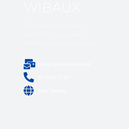
WIBAUX
Retrouver les saveurs
oubliées – La cuisine,
l’alchimie humaine en plus
contact@chez-thomas.net
07 79 39 27 53
Chez Thomas