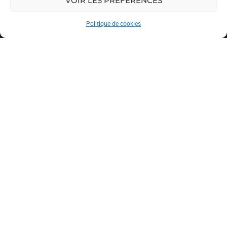
VOIR LES PRÉFÉRENCES
Politique de cookies
Du Côté Des Pros
Côté Oise
20 Av. Jean Rostand, 60000 Beauvais
Côté Somme
74 Rue du Maréchal Foch, 80100 Abbeville
Retrouvez nous sur :