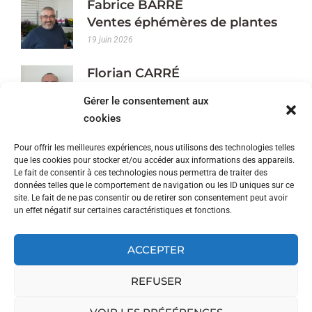
Fabrice BARRÉ
Ventes éphémères de plantes
19 juin 2026
Florian CARRÉ
Courtier
Gérer le consentement aux
10 juin 2026
cookies
Christelle LEROY
Pour offrir les meilleures expériences, nous utilisons des technologies telles
Couturière
que les cookies pour stocker et/ou accéder aux informations des appareils.
Le fait de consentir à ces technologies nous permettra de traiter des
5 juin 2026
données telles que le comportement de navigation ou les ID uniques sur ce
site. Le fait de ne pas consentir ou de retirer son consentement peut avoir
Claudie RASSE
un effet négatif sur certaines caractéristiques et fonctions.
Ferme d’animation autour des
animaux
ACCEPTER
4 juin 2026
REFUSER